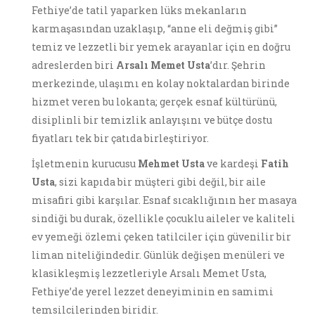
Fethiye’de tatil yaparken lüks mekanların
karmaşasından uzaklaşıp, “anne eli değmiş gibi”
temiz ve lezzetli bir yemek arayanlar için en doğru
adreslerden biri
Arsalı Memet Usta
’dır. Şehrin
merkezinde, ulaşımı en kolay noktalardan birinde
hizmet veren bu lokanta; gerçek esnaf kültürünü,
disiplinli bir temizlik anlayışını ve bütçe dostu
fiyatları tek bir çatıda birleştiriyor.
İşletmenin kurucusu
Mehmet Usta
ve kardeşi
Fatih
Usta
, sizi kapıda bir müşteri gibi değil, bir aile
misafiri gibi karşılar. Esnaf sıcaklığının her masaya
sindiği bu durak, özellikle çocuklu aileler ve kaliteli
ev yemeği özlemi çeken tatilciler için güvenilir bir
liman niteliğindedir. Günlük değişen menüleri ve
klasikleşmiş lezzetleriyle Arsalı Memet Usta,
Fethiye’de yerel lezzet deneyiminin en samimi
temsilcilerinden biridir.