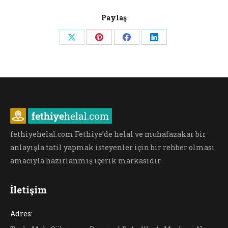
Paylaş
Share
Share
Share
Share
on
on
on
on
X
Pinterest
Facebook
LinkedIn
fethiyehelal.com Fethiye’de helal ve muhafazakar bir
anlayışla tatil yapmak isteyenler için bir rehber olması
amacıyla hazırlanmış içerik markasıdır.
İletişim
Adres: