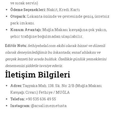
ve sıcak servis)
Ödeme Seçenekleri:
Nakit, Kredi Kartı
Otopark:
Lokanta önünde ve çevresinde geniş, ücretsiz
park imkanı.
Konum Avantajı:
Muğla Makası kavşağına çok yakın,
şehir trafiğine boğulmadan ulaşılabilir.
Editör Notu:
fethiyehelal.com ekibi olarak bizzat ve düzenli
olarak deneyimlediğimiz bu lokantada; esnaf ahlakını ve
gerçek lezzeti bir arada bulduk. Özellikle günlük yemeklerini
denemenizi şiddetle tavsiye ederiz.
İletişim Bilgileri
Adres:
Taşyaka Mah. 138. Sk. No: 2/B (Muğla Makası
Kavşağı Civarı) Fethiye / MUĞLA
Telefon:
+90 535 636 49 55
Instagram:
@arsalimemetusta