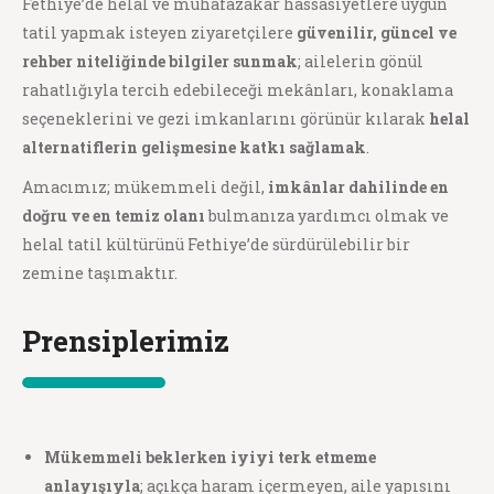
Fethiye’de helal ve muhafazakâr hassasiyetlere uygun
tatil yapmak isteyen ziyaretçilere
güvenilir, güncel ve
rehber niteliğinde bilgiler sunmak
; ailelerin gönül
rahatlığıyla tercih edebileceği mekânları, konaklama
seçeneklerini ve gezi imkanlarını görünür kılarak
helal
alternatiflerin gelişmesine katkı sağlamak
.
Amacımız; mükemmeli değil,
imkânlar dahilinde en
doğru ve en temiz olanı
bulmanıza yardımcı olmak ve
helal tatil kültürünü Fethiye’de sürdürülebilir bir
zemine taşımaktır.
Prensiplerimiz
Mükemmeli beklerken iyiyi terk etmeme
anlayışıyla
; açıkça haram içermeyen, aile yapısını