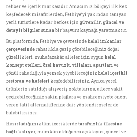
rehber ve içerik markasıdır. Amacımız; bölgeyi ilk kez
keşfedecek misafirlerden, Fethiye’yi yakından tanıyan
yerli turistlere kadar herkes için
güvenilir, güncel ve
detaylı bilgiler sunan
bir başvuru kaynağı yaratmaktır.
Bu platformda, Fethiye ve çevresinde
helal imkanlar
çerçevesinde
rahatlıkla gezip görebileceğiniz doğal
güzellikleri, muhafazakâr aileler için uygun
helal
konsept otelleri
,
özel havuzlu villaları
,
apartları
ve
gönül rahatlığıyla yemek yiyebileceğiniz
helal içerikli
restoran ve kafeleri
keşfedebilirsiniz. Ayrıca yerel
ürünlerin satıldığı alışveriş noktalarına, ailece vakit
geçirebileceğiniz sakin plajlara ve mahremiyete önem
veren tatil alternatiflerine dair yönlendirmeler de
bulabilirsiniz.
Hazırladığımız tüm içeriklerde
tarafsızlık ilkesine
bağlı kalıyor
, mümkün olduğunca açıklayıcı, güncel ve