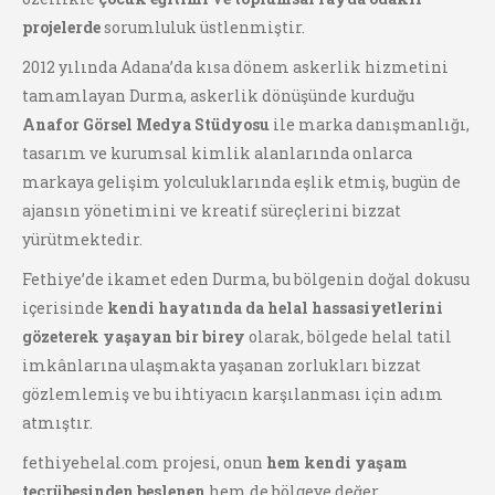
projelerde
sorumluluk üstlenmiştir.
2012 yılında Adana’da kısa dönem askerlik hizmetini
tamamlayan Durma, askerlik dönüşünde kurduğu
Anafor Görsel Medya Stüdyosu
ile marka danışmanlığı,
tasarım ve kurumsal kimlik alanlarında onlarca
markaya gelişim yolculuklarında eşlik etmiş, bugün de
ajansın yönetimini ve kreatif süreçlerini bizzat
yürütmektedir.
Fethiye’de ikamet eden Durma, bu bölgenin doğal dokusu
içerisinde
kendi hayatında da helal hassasiyetlerini
gözeterek yaşayan bir birey
olarak, bölgede helal tatil
imkânlarına ulaşmakta yaşanan zorlukları bizzat
gözlemlemiş ve bu ihtiyacın karşılanması için adım
atmıştır.
fethiyehelal.com projesi, onun
hem kendi yaşam
tecrübesinden beslenen
hem de bölgeye değer