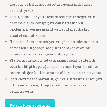
koruyan ve helal hassasiyetine uygun imkânları
destekliyoruz.
Tatili, günlük hayatta benimsediğimiz değerlerin
devamı olarak görüyor;
imkânsız ve ütopik
beklentiler yerine makul ve uygulanabilir bir
çizgiyi
esas alıyoruz.
Helal ve İslami hassasiyetleri gözeten işletmelerin
desteklendikçe çoğalacağına
inanıyor ve onları
görünür kılmak için çaba gösteriyoruz.
Platformumuzu bir fetva makamı değil,
rehberlik
eden bir bilgi kaynağı
olarak konumluyor; tercih ve
sorumluluğun kullanıcıya ait olduğunu hatırlatıyoruz.
İçeriklerimizde
şeffaflık, güncellik ve kullanıcı geri
bildirimlerine açıklığı
temel prensip olarak
benimsiyoruz.
Detaylı Prensiplerimiz