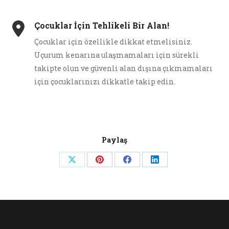
Çocuklar İçin Tehlikeli Bir Alan!
Çocuklar için özellikle dikkat etmelisiniz.
Uçurum kenarına ulaşmamaları için sürekli
takipte olun ve güvenli alan dışına çıkmamaları
için çocuklarınızı dikkatle takip edin.
Paylaş
Share
Share
Share
Share
on
on
on
on
X
Pinterest
Facebook
LinkedIn